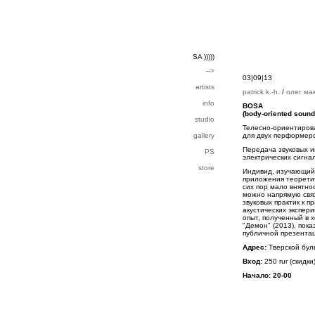
SA )))))
-->
03|09|13
artists
patrick k.-h.
/
олег ма
info
BOSA
(body-oriented sound 
studio
Телесно-ориентиров
gallery
для двух перформеро
Передача звуковых и
PS
электрических сигна
store
Индивид, изучающий 
приложения теоретич
сих пор мало внятно
можно напрямую связ
звуковых практик к 
акустических экспе
опыт, полученный в 
"Демон" (2013), пок
публичной презента
Адрес:
Тверской бул
Вход:
250 rur (скидки
Начало: 20-00